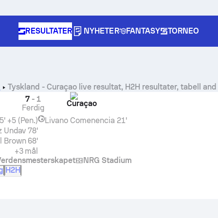
RESULTATER
NYHETER
FANTASY
TORNEO
Tyskland
-
Curaçao
live resultat, H2H resultater, tabell 
1
7
-
1
d
Curaçao
Ferdig
45' +5 (Pen.)
Livano Comenencia
21'
z Undav
78'
l Brown
68'
+3 mål
Verdensmesterskapet
NRG Stadium
g
H2H