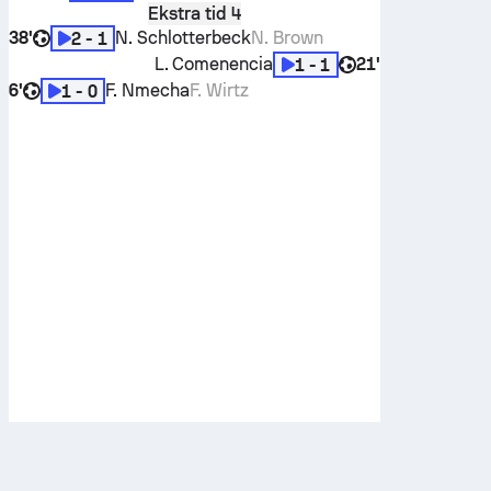
Ekstra tid 4
38'
N. Schlotterbeck
N. Brown
2 - 1
L. Comenencia
21'
1 - 1
6'
F. Nmecha
F. Wirtz
1 - 0