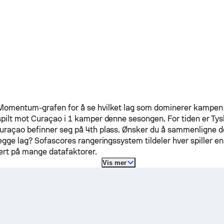
omentum-grafen for å se hvilket lag som dominerer kampen i
spilt mot
Curaçao
i 1 kamper denne sesongen.
For tiden er
Tys
uraçao
befinner seg på 4th plass. Ønsker du å sammenligne d
egge lag? Sofascores rangeringssystem tildeler hver spiller en
ert på mange datafaktorer.
Vis mer