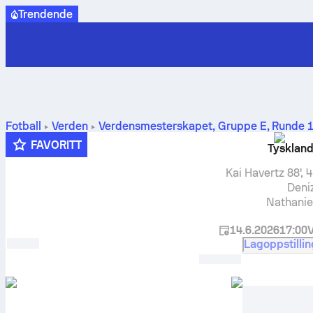
Trendende
Fotball
Verden
Verdensmesterskapet, Gruppe E
,
Runde 
FAVORITT
Tysklan
Kai Havertz
88', 
Deni
Nathanie
14.6.2026
17:00
Lagoppstillin