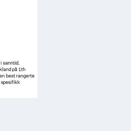
 sanntid.
kland
på 1th
en best rangerte
 spesifikk