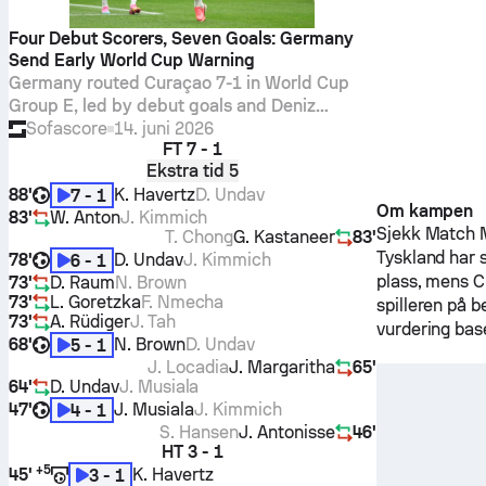
Four Debut Scorers, Seven Goals: Germany
Send Early World Cup Warning
Germany routed Curaçao 7-1 in World Cup
Group E, led by debut goals and Deniz
Undav’s 8.9 Sofascore Rating. We break
Sofascore
14. juni 2026
FT
7 - 1
down the stats and key performers
Ekstra tid 5
88'
K. Havertz
D. Undav
7 - 1
Om kampen
83'
W. Anton
J. Kimmich
Sjekk Match M
T. Chong
G. Kastaneer
83'
Tyskland
har 
78'
D. Undav
J. Kimmich
6 - 1
plass, mens
C
73'
D. Raum
N. Brown
73'
L. Goretzka
F. Nmecha
spilleren på b
73'
A. Rüdiger
J. Tah
vurdering bas
68'
N. Brown
D. Undav
5 - 1
J. Locadia
J. Margaritha
65'
64'
D. Undav
J. Musiala
47'
J. Musiala
J. Kimmich
4 - 1
S. Hansen
J. Antonisse
46'
HT
3 - 1
+
5
45'
K. Havertz
3 - 1