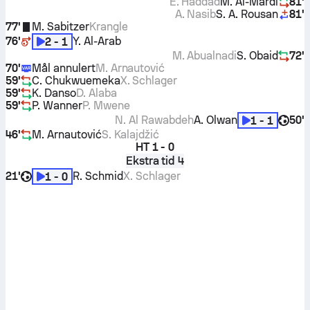
E. Haddad
M. Al-Mardi
81'
A. Nasib
S. A. Rousan
81'
77'
M. Sabitzer
Krangle
76'
Y. Al-Arab
2 - 1
M. Abualnadi
S. Obaid
72'
70'
Mål annulert
M. Arnautović
59'
C. Chukwuemeka
X. Schlager
59'
K. Danso
D. Alaba
59'
P. Wanner
P. Mwene
N. Al Rawabdeh
A. Olwan
50'
1 - 1
46'
M. Arnautović
S. Kalajdžić
HT
1 - 0
Ekstra tid 4
21'
R. Schmid
X. Schlager
1 - 0