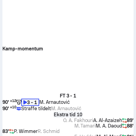
Kamp-momentum
FT
3 - 1
+
12
90'
M. Arnautović
3 - 1
+
10
90'
Straffe tildelt
M. Arnautović
Ekstra tid 10
O. A. Fakhouri
A. Al-Azaizeh
89'
M. Tamari
M. A. Daoud
88'
83'
P. Wimmer
R. Schmid