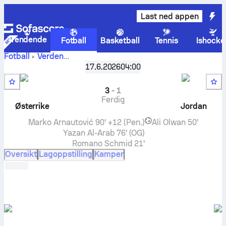
Last ned appen
Trendende
Fotball
Basketball
Tennis
Ishocke
Fotball
Verden
Østerrike
-
Verdensmesterskapet, Gruppe J
17.6.2026
04:00
,
Runde 1
Jordan
live resultat, H2H resultater, tabell and spådommer
3
-
1
Ferdig
Østerrike
Jordan
Marko Arnautović
90' +12 (Pen.)
Ali Olwan
50'
Yazan Al-Arab
76' (OG)
Romano Schmid
21'
Oversikt
Lagoppstilling
Kamper