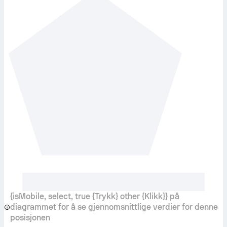
{isMobile, select, true {Trykk} other {Klikk}} på
diagrammet for å se gjennomsnittlige verdier for denne
posisjonen