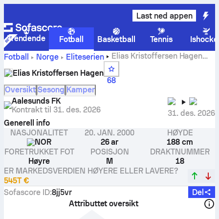
Last ned appen
Trendende
Fotball
Basketball
Tennis
Ishocke
Elias Kristoffersen Hagen
Fotball
Norge
Eliteserien
statistikk, vurderinger, mål
Elias Kristoffersen Hagen
68
Oversikt
Sesong
Kamper
Aalesunds FK
Kontrakt til
31. des. 2026
31. des. 2026
Generell info
NASJONALITET
20. JAN. 2000
HØYDE
NOR
26 ar
188 cm
FORETRUKKET FOT
POSISJON
DRAKTNUMMER
Høyre
M
18
ER MARKEDSVERDIEN HØYERE ELLER LAVERE?
545T €
Sofascore ID
:
8jj5vr
Del
Attributtet oversikt