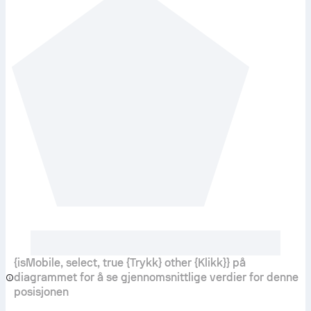
{isMobile, select, true {Trykk} other {Klikk}} på
diagrammet for å se gjennomsnittlige verdier for denne
posisjonen