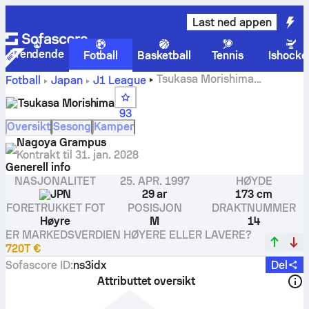
Last ned appen
Trendende
Fotball
Basketball
Tennis
Ishocke
Tsukasa Morishima
Fotball
Japan
J1 League
statistikk, vurderinger, mål
Tsukasa Morishima
93
Oversikt
Sesong
Kamper
Nagoya Grampus
Kontrakt til
31. jan. 2028
Generell info
NASJONALITET
25. APR. 1997
HØYDE
JPN
29 ar
173 cm
FORETRUKKET FOT
POSISJON
DRAKTNUMMER
Høyre
M
14
ER MARKEDSVERDIEN HØYERE ELLER LAVERE?
720T €
Sofascore ID
:
ns3idx
Del
Attributtet oversikt