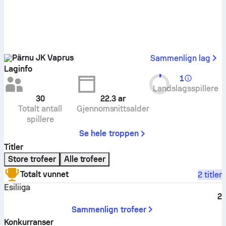
Pärnu JK Vaprus
Sammenlign lag
Laginfo
1
Landslagsspillere
30
22.3
ar
Totalt antall
Gjennomsnittsalder
spillere
Se hele troppen
Titler
Store trofeer
Alle trofeer
Totalt vunnet
2 titler
Esiliiga
2
Sammenlign trofeer
Konkurranser