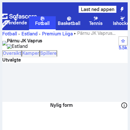
Last ned appen
Trendende
Fotball
Basketball
Tennis
Ishocke
Pärnu JK Vaprus
Fotball
Estland
Premium Liiga
poengstillinger, kamper, plasseringer og spillerstatistikk
Pärnu JK Vaprus
Estland
5.5k
Oversikt
Kamper
Spillere
Utvalgte
Nylig form