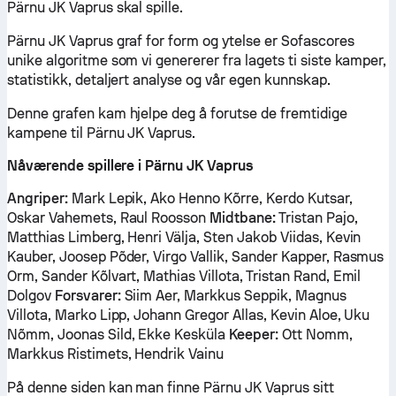
Pärnu JK Vaprus skal spille.
Pärnu JK Vaprus graf for form og ytelse er Sofascores
unike algoritme som vi genererer fra lagets ti siste kamper,
statistikk, detaljert analyse og vår egen kunnskap.
Denne grafen kam hjelpe deg å forutse de fremtidige
kampene til Pärnu JK Vaprus.
Nåværende spillere i Pärnu JK Vaprus
Angriper:
Mark Lepik, Ako Henno Kõrre, Kerdo Kutsar,
Oskar Vahemets, Raul Roosson
Midtbane:
Tristan Pajo,
Matthias Limberg, Henri Välja, Sten Jakob Viidas, Kevin
Kauber, Joosep Põder, Virgo Vallik, Sander Kapper, Rasmus
Orm, Sander Kõlvart, Mathias Villota, Tristan Rand, Emil
Dolgov
Forsvarer:
Siim Aer, Markkus Seppik, Magnus
Villota, Marko Lipp, Johann Gregor Allas, Kevin Aloe, Uku
Nõmm, Joonas Sild, Ekke Kesküla
Keeper:
Ott Nomm,
Markkus Ristimets, Hendrik Vainu
På denne siden kan man finne Pärnu JK Vaprus sitt