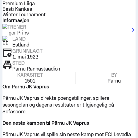
Premium Liiga
Eesti Karikas
Winter Tournament
Informasjon
TRENER
Igor Prins
LAND
Estland
GRUNNLAGT
1. mai 1922
STED
Pärnu Rannastaadion
KAPASITET
BY
1501
Parnu
Om Pärnu JK Vaprus
Pärnu JK Vaprus direkte poengstillinger, spillere,
sesongplan og dagens resultater er tilgjengelig på
Sofascore.
Den neste kampen til Pärnu JK Vaprus
Pärnu JK Vaprus vil spille sin neste kamp mot FCI Levadia