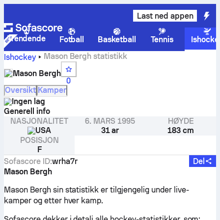
Last ned appen
Trendende
Fotball
Basketball
Tennis
Ishocke
Mason Bergh statistikk
Ishockey
Mason Bergh
0
Oversikt
Kamper
Ingen lag
Generell info
NASJONALITET
6. MARS 1995
HØYDE
USA
31 ar
183 cm
POSISJON
F
Sofascore ID
:
wrha7r
Del
Mason Bergh
Mason Bergh sin statistikk er tilgjengelig under live-
kamper og etter hver kamp.
Sofascore dekker i detalj alle hockey-statistikker, som: