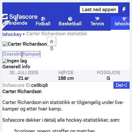
Last ned appen
Trendende
Fotball
Basketball
Tennis
Ishocke
Carter Richardson statistikk
Ishockey
Carter Richardson
0
Oversikt
Kamper
Ingen lag
Generell info
30. JULI 2005
HØYDE
POSISJON
21 ar
188 cm
G
Sofascore ID
:
ce9bq8
Del
Carter Richardson
Carter Richardson sin statistikk er tilgjengelig under live-
kamper og etter hver kamp.
Sofascore dekker i detalj alle hockey-statistikker, som:
Scoringer, poeng, straffer og matcher