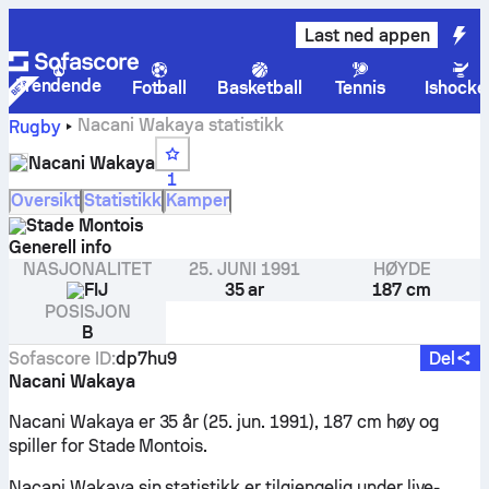
Last ned appen
Trendende
Fotball
Basketball
Tennis
Ishocke
Nacani Wakaya statistikk
Rugby
Nacani Wakaya
1
Oversikt
Statistikk
Kamper
Stade Montois
Generell info
NASJONALITET
25. JUNI 1991
HØYDE
FIJ
35 ar
187 cm
POSISJON
B
Sofascore ID
:
dp7hu9
Del
Nacani Wakaya
Nacani Wakaya er 35 år (25. jun. 1991), 187 cm høy og
spiller for Stade Montois.
Nacani Wakaya sin statistikk er tilgjengelig under live-