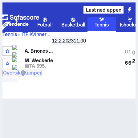
Last ned appen
Trendende
Fotball
Basketball
Tennis
Ishocke
Tennis
ITF Kvinner
A. Briones
Manacor, Singles Qualifying, W-ITF-ESP-01A
12.2.2023
11:00
Ginesta
-
Marie Weckerle
livescore og innbyrdes oppgjør
A. Briones Ginesta
0
1
0
M. Weckerle
2
6
6
WTA 595.
Oversikt
Kamper