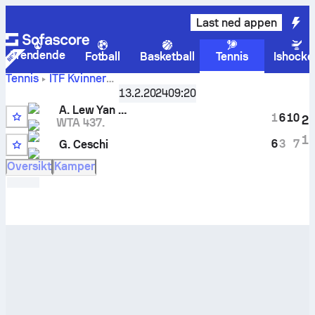
Last ned appen
Trendende
Fotball
Basketball
Tennis
Ishocke
Tennis
ITF Kvinner
Astrid
Hammamet, Singles Qualifying, W-ITF-TUN-10A
13.2.2024
09:20
Lew Yan Foon
-
Gloria Ceschi
livescore og innbyrdes
A. Lew Yan Foon
1
6
10
2
oppgjør
WTA 437.
5
1
6
3
7
G. Ceschi
14
Oversikt
Kamper