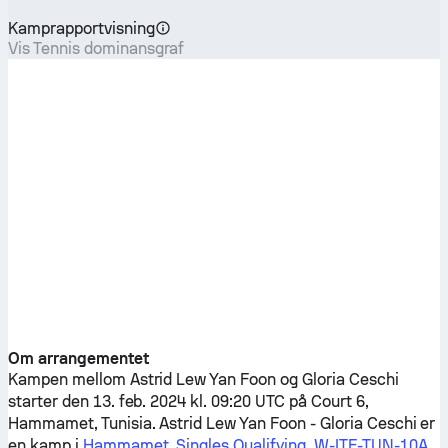
Kamprapportvisning
Vis Tennis dominansgraf
Om arrangementet
Kampen mellom
Astrid Lew Yan Foon
og
Gloria Ceschi
starter den 13. feb. 2024 kl. 09:20 UTC på Court 6,
Hammamet, Tunisia.
Astrid Lew Yan Foon
-
Gloria Ceschi
er
en kamp i
Hammamet, Singles Qualifying, W-ITF-TUN-10A
.