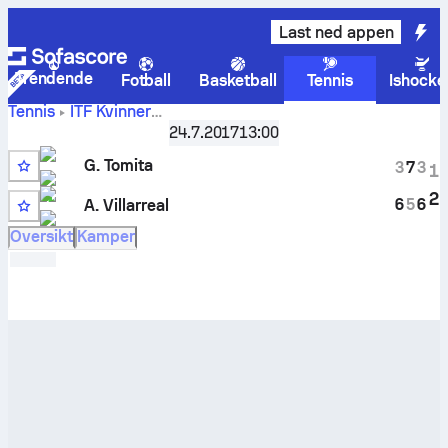
Last ned appen
Trendende
Fotball
Basketball
Tennis
Ishocke
Tennis
ITF Kvinner
2017 Brazil 07A, Women Singles
,
16-delsfinale
24.7.2017
13:00
Giovanna Tomita
-
Andrea Renee Villarreal
livescore og
G. Tomita
innbyrdes oppgjør
3
7
3
1
Q
2
6
5
6
A. Villarreal
8
Oversikt
Kamper