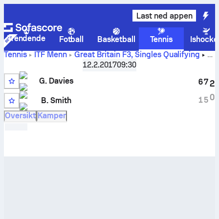
Last ned appen
Trendende
Fotball
Basketball
Tennis
Ishocke
Tennis
ITF Menn
Great Britain F3, Singles Qualifying
George Davies
-
Barnaby Smith
livescore og innbyrdes
12.2.2017
09:30
oppgjør
G. Davies
6
7
2
0
1
5
B. Smith
WC
Oversikt
Kamper