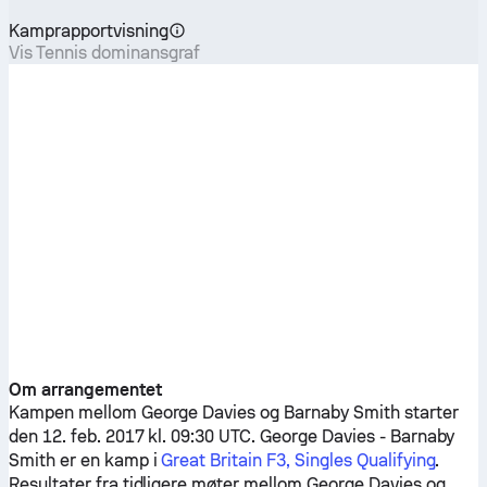
Kamprapportvisning
Vis Tennis dominansgraf
Om arrangementet
Kampen mellom
George Davies
og
Barnaby Smith
starter
den 12. feb. 2017 kl. 09:30 UTC.
George Davies
-
Barnaby
Smith
er en kamp i
Great Britain F3, Singles Qualifying
.
Resultater fra tidligere møter mellom
George Davies
og