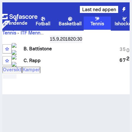
Last ned appen
Trendende
Fotball
Basketball
Tennis
Ishocke
Tennis
ITF Menn
Brian
USA F25, Singles Qualifying
15.9.2018
,
Kvalifisering
20:30
Battistone
-
Connor Rapp
livescore og innbyrdes oppgjør
B. Battistone
3
5
0
2
6
7
C. Rapp
Oversikt
Kamper