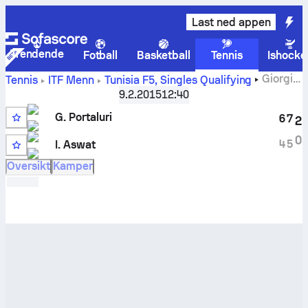
Last ned appen
Trendende
Fotball
Basketball
Tennis
Ishocke
Giorgio
Tennis
ITF Menn
Tunisia F5, Singles Qualifying
Portaluri
-
Imran Aswat
livescore og innbyrdes oppgjør
9.2.2015
12:40
G. Portaluri
6
7
2
0
4
5
I. Aswat
Oversikt
Kamper