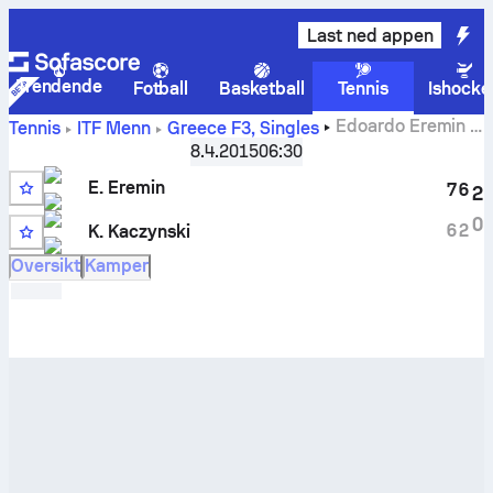
Last ned appen
Trendende
Fotball
Basketball
Tennis
Ishocke
Edoardo Eremin
-
Tennis
ITF Menn
Greece F3, Singles
Kevin Kaczynski
livescore og innbyrdes oppgjør
8.4.2015
06:30
E. Eremin
7
6
2
0
6
2
K. Kaczynski
Oversikt
Kamper