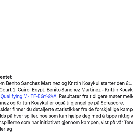
entet
lom
Benito Sanchez Martinez
og
Krittin Koaykul
starter den 21.
Court 1, Cairo, Egypt.
Benito Sanchez Martinez
-
Krittin Koayk
s Qualifying M-ITF-EGY-24A
. Resultater fra tidligere møter me
inez
og
Krittin Koaykul
er også tilgjengelige på Sofascore.
sider finner du detaljerte statistikker fra de forskjellige kam
ds på hver spiller, noe som kan hjelpe deg med å tippe riktig 
spillerne som har initiativet gjennom kampen, vist på vår Te
derlag