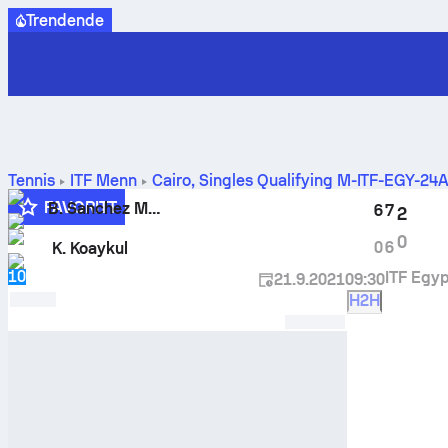
Trendende
Tennis
ITF Menn
Cairo, Singles Qualifying M-ITF-EGY-24
innbyrdes oppgjør
FAVORITT
B. Sanchez Martinez
6
7
2
0
0
6
K. Koaykul
10
ITF Egyp
21.9.2021
09:30
H2H