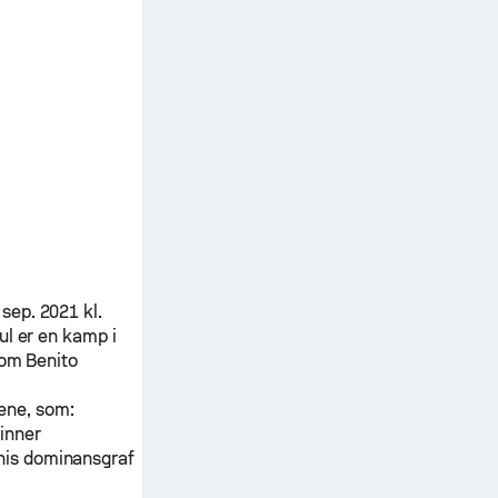
 sep. 2021 kl.
ul
er en kamp i
llom
Benito
pene, som:
vinner
nnis dominansgraf