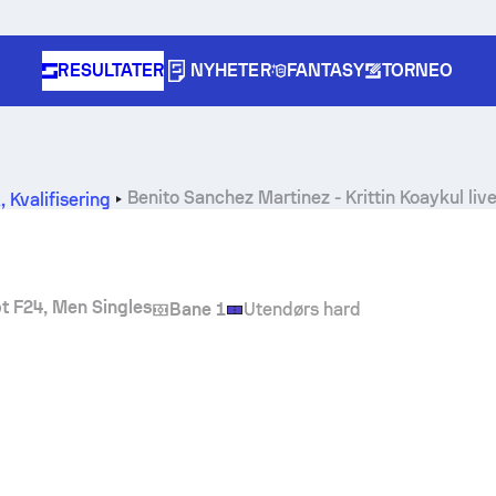
RESULTATER
NYHETER
FANTASY
TORNEO
Benito Sanchez Martinez
-
Krittin Koaykul
liv
A
,
Kvalifisering
t F24, Men Singles
Bane 1
Utendørs hard