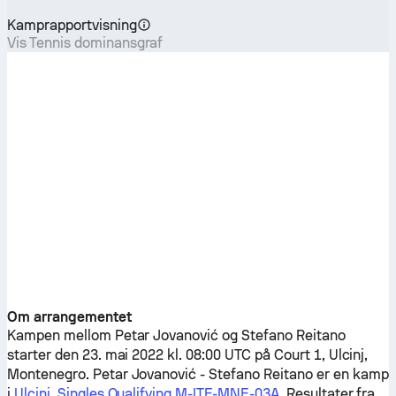
Kamprapportvisning
Vis Tennis dominansgraf
Om arrangementet
Kampen mellom
Petar Jovanović
og
Stefano Reitano
starter den 23. mai 2022 kl. 08:00 UTC på Court 1, Ulcinj,
Montenegro.
Petar Jovanović
-
Stefano Reitano
er en kamp
i
Ulcinj, Singles Qualifying M-ITF-MNE-03A
. Resultater fra