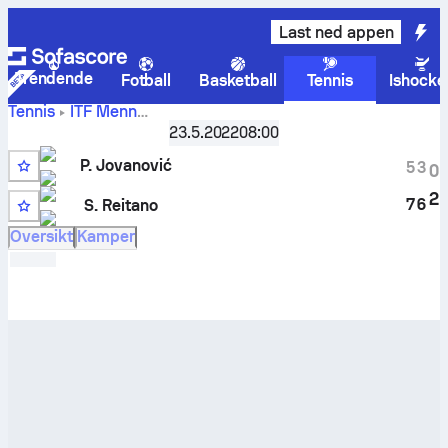
Last ned appen
Trendende
Fotball
Basketball
Tennis
Ishocke
Tennis
ITF Menn
Ulcinj, Singles Qualifying M-ITF-MNE-03A
,
Kvalifisering
23.5.2022
08:00
Petar Jovanović
-
Stefano Reitano
livescore og
P. Jovanović
innbyrdes oppgjør
5
3
0
2
7
6
S. Reitano
11
Oversikt
Kamper