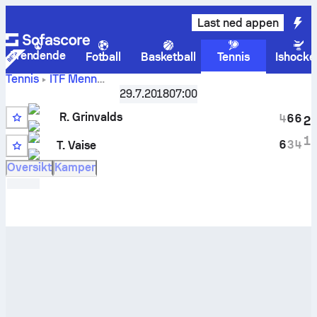
Last ned appen
Trendende
Fotball
Basketball
Tennis
Ishocke
Tennis
ITF Menn
Roberts
Latvia F1, Singles Qualifying
29.7.2018
,
07:00
Kvalifisering
Grinvalds
-
Tomas Vaise
livescore og innbyrdes oppgjør
R. Grinvalds
4
6
6
2
3
1
6
3
4
T. Vaise
Oversikt
Kamper