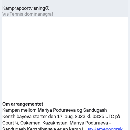
Kamprapportvisning
Vis Tennis dominansgraf
Om arrangementet
Kampen mellom
Mariya Poduraeva
og
Sandugash
Kenzhibayeva
starter den 17. aug. 2023 kl. 03:25 UTC på
Court 4, Oskemen, Kazakhstan.
Mariya Poduraeva
-
Sandugash Kenzhibayeva
er en kamp i
Ust-Kamenogorsk,