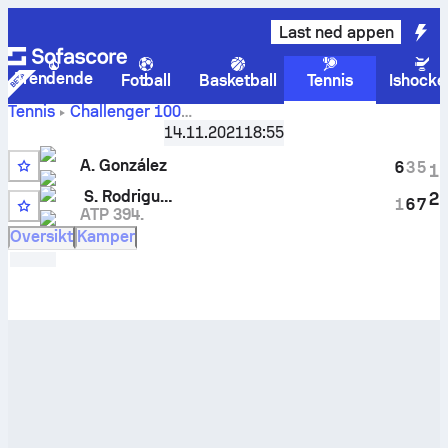
Last ned appen
Trendende
Fotball
Basketball
Tennis
Ishocke
Tennis
Challenger
100
A. González
-
Campinas, Brazil, Qualifying
14.11.2021
,
8-delsfinale
18:55
Santiago Rodriguez Taverna
livescore og innbyrdes
A. González
6
3
5
1
oppgjør
S. Rodriguez Taverna
2
1
6
7
ATP 394.
6
Oversikt
Kamper