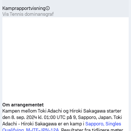
Kamprapportvisning
Vis Tennis dominansgraf
Om arrangementet
Kampen mellom
Toki Adachi
og
Hiroki Sakagawa
starter
den 8. sep. 2024 kl. 01:00 UTC på 9, Sapporo, Japan.
Toki
Adachi
-
Hiroki Sakagawa
er en kamp i
Sapporo, Singles
Qualifying, M-ITF-JPN-12A
. Resultater fra tidligere møter