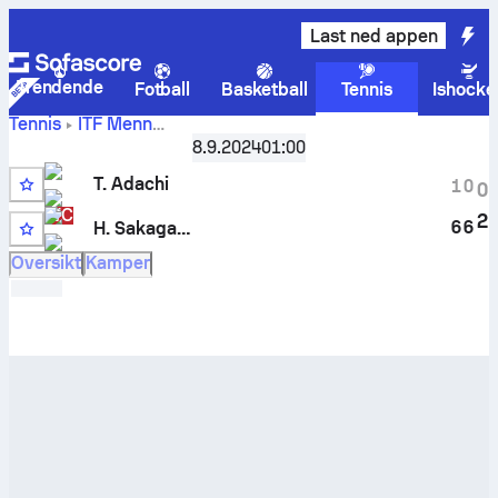
Last ned appen
Trendende
Fotball
Basketball
Tennis
Ishocke
Tennis
ITF Menn
Toki
Sapporo, Singles Qualifying, M-ITF-JPN-12A
8.9.2024
01:00
Adachi
-
Hiroki Sakagawa
livescore og innbyrdes oppgjør
T. Adachi
1
0
0
WC
2
6
6
H. Sakagawa
13
Oversikt
Kamper