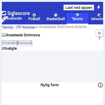
Last ned appen
Trendende
Fotball
Basketball
Tennis
Ishocke
Anastasia Smirnova direkte
Tennis
ITF Kvinner
poengstilling, timeplan og resultater
Anastasia Smirnova
7
Oversikt
Kamper
Utvalgte
Nylig form