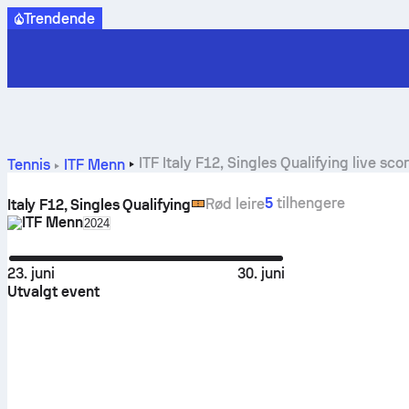
Trendende
ITF Italy F12, Singles Qualifying live sc
Tennis
ITF Menn
5
tilhengere
Rød leire
Italy F12, Singles Qualifying
ITF Menn
Select season in unique tournament header
2024
23. juni
30. juni
Utvalgt event