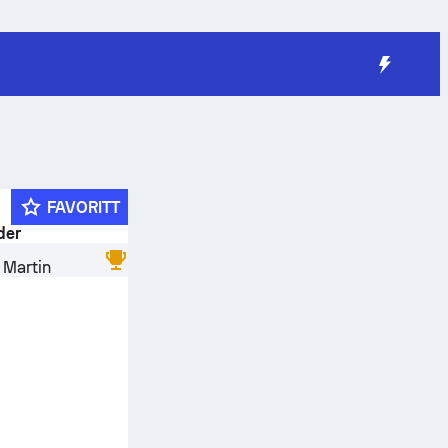
FAVORITT
der
 Martin