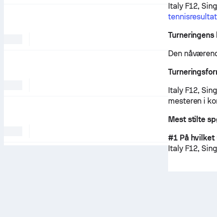
Italy F12, Sin
tennisresulta
Turneringens 
Den nåværende
Turneringsfo
Italy F12, Sing
mesteren i ko
Mest stilte s
#1 På hvilket 
Italy F12, Sin