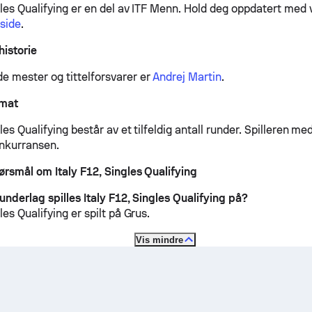
gles Qualifying er en del av ITF Menn.
Hold deg oppdatert med 
tside
.
historie
 mester og tittelforsvarer er
Andrej Martin
.
rmat
les Qualifying består av et tilfeldig antall runder. Spilleren med 
nkurransen.
pørsmål om Italy F12, Singles Qualifying
underlag spilles Italy F12, Singles Qualifying på?
gles Qualifying er spilt på
Grus
.
Vis mindre