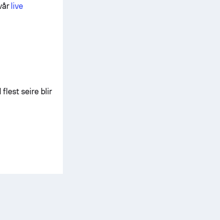
vår
live
flest seire blir