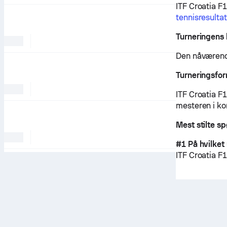
ITF Croatia F
tennisresulta
Turneringens 
Den nåværende
Turneringsfo
ITF Croatia F1
mesteren i ko
Mest stilte s
#1 På hvilket
ITF Croatia F1