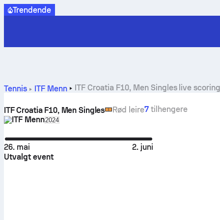
Trendende
ITF Croatia F10, Men Singles live scorin
Tennis
ITF Menn
7
tilhengere
Rød leire
ITF Croatia F10, Men Singles
ITF Menn
Select season in unique tournament header
2024
26. mai
2. juni
Utvalgt event