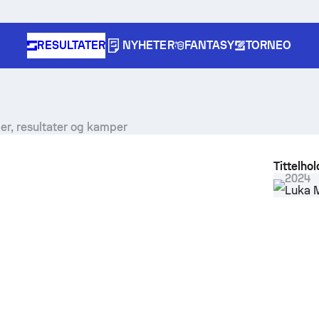
RESULTATER
NYHETER
FANTASY
TORNEO
ger, resultater og kamper
Tittelhol
2024
Luka M