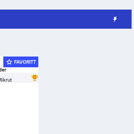
FAVORITT
der
ikrut