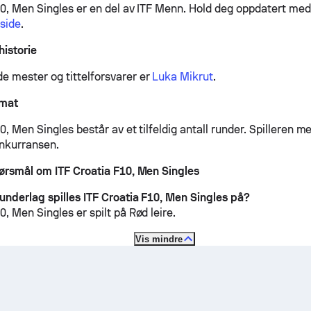
10, Men Singles er en del av ITF Menn.
Hold deg oppdatert med
tside
.
historie
 mester og tittelforsvarer er
Luka Mikrut
.
rmat
0, Men Singles består av et tilfeldig antall runder. Spilleren med
nkurransen.
pørsmål om ITF Croatia F10, Men Singles
 underlag spilles ITF Croatia F10, Men Singles på?
0, Men Singles er spilt på
Rød leire
.
Vis mindre