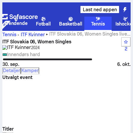
Last ned appen
Trendende
Fotball
Basketball
Tennis
Ishocke
ITF Slovakia 06, Women Singles live
Tennis
ITF Kvinner
scoringer, resultater og kamper
ITF Slovakia 06, Women Singles
ITF Kvinner
Select season in unique tournament header
2024
2
Innendørs hard
30. sep.
6. okt.
Detaljer
Kamper
Utvalgt event
Titler