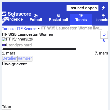
Last ned appen
Trendende
Fotball
Basketball
Tennis
Ishocke
ITF W35 Launceston Women live
Tennis
ITF Kvinner
scoringer, resultater og kamper
ITF W35 Launceston Women
ITF Kvinner
Select season in unique tournament header
2026
6
Utendørs hard
1. mars
7. mars
Detaljer
Kamper
Utvalgt event
Titler