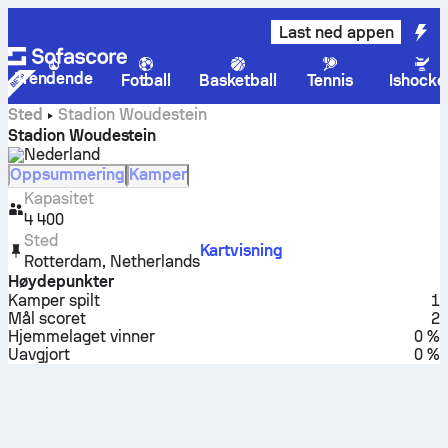
Last ned appen
Trendende
Fotball
Basketball
Tennis
Ishocke
Sted
Stadion Woudestein
Stadion Woudestein
Nederland
Oppsummering
Kamper
Kapasitet
4 400
Sted
Kartvisning
Rotterdam
,
Netherlands
Høydepunkter
Kamper spilt
1
Mål scoret
2
Hjemmelaget vinner
0 %
Uavgjort
0 %