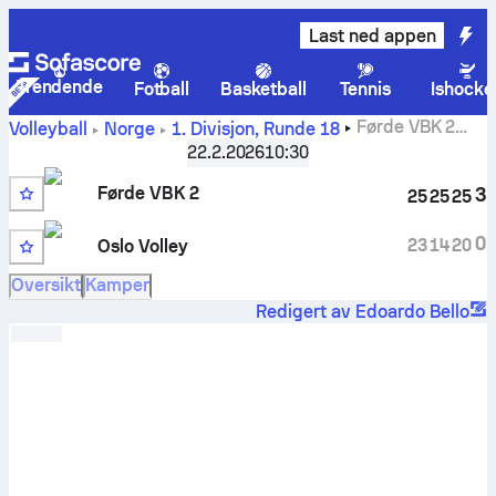
Last ned appen
Trendende
Fotball
Basketball
Tennis
Ishocke
Førde VBK 2
Volleyball
Norge
1. Divisjon
,
Runde 18
mot Oslo Volley resultat, tidsplan, statistikk, historiske
22.2.2026
10:30
resultater i gjensidige matcher og prognoser.
Førde VBK 2
3
25
25
25
0
23
14
20
Oslo Volley
Oversikt
Kamper
Redigert av Edoardo Bello