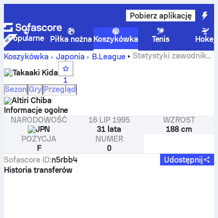
Pobierz aplikację
Popularne
Piłka nożna
Koszykówka
Tenis
Hokej
Statystyki zawodnika
Koszykówka
Japonia
B.League
Takaaki Kida
Takaaki Kida
1
Sezon
Gry
Przegląd
Altiri Chiba
Informacje ogolne
NARODOWOŚĆ
16 LIP 1995
WZROST
JPN
31 lata
188 cm
POZYCJA
NUMER
F
0
Sofascore ID
:
n5rbb4
Udostępnij
Historia transferów