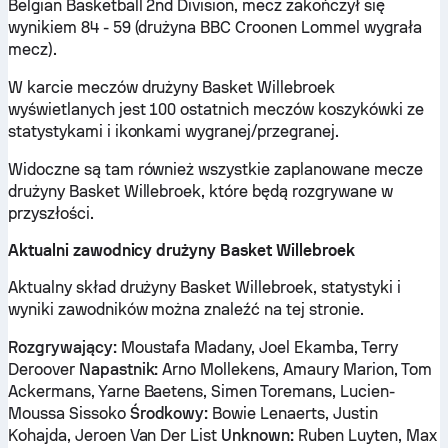
Belgian Basketball 2nd Division, mecz zakończył się
wynikiem 84 - 59 (drużyna BBC Croonen Lommel wygrała
mecz).
W karcie meczów drużyny Basket Willebroek
wyświetlanych jest 100 ostatnich meczów koszykówki ze
statystykami i ikonkami wygranej/przegranej.
Widoczne są tam również wszystkie zaplanowane mecze
drużyny Basket Willebroek, które będą rozgrywane w
przyszłości.
Aktualni zawodnicy drużyny Basket Willebroek
Aktualny skład drużyny Basket Willebroek, statystyki i
wyniki zawodników można znaleźć na tej stronie.
Rozgrywający:
Moustafa Madany, Joel Ekamba, Terry
Deroover
Napastnik:
Arno Mollekens, Amaury Marion, Tom
Ackermans, Yarne Baetens, Simen Toremans, Lucien-
Moussa Sissoko
Środkowy:
Bowie Lenaerts, Justin
Kohajda, Jeroen Van Der List
Unknown:
Ruben Luyten, Max