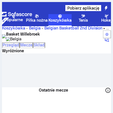
Pobierz aplikację
Popularne
Piłka nożna
Koszykówka
Tenis
Hokej
Koszykówka
Belgia
Belgian Basketball 2nd Division
Wyniki, tabele, terminarz i zawodnicy drużyny Basket
Basket Willebroek
Willebroek
Belgia
41
Przegląd
Mecze
Skład
Wyróżnione
Ostatnie mecze