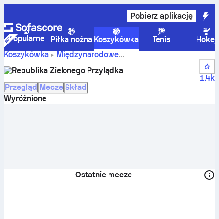
Pobierz aplikację
Popularne
Piłka nożna
Koszykówka
Tenis
Hokej
Koszykówka
Międzynarodowe
Wyniki, tabele,
FIBA World Cup Qualification, Africa
Republika Zielonego Przylądka
terminarz i zawodnicy drużyny Republika Zielonego
1.4k
Przylądka
Przegląd
Mecze
Skład
Wyróżnione
Ostatnie mecze