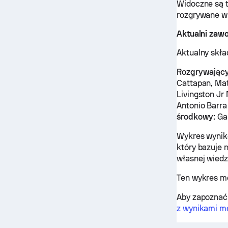
Widoczne są 
rozgrywane w 
Aktualni zaw
Aktualny skła
Rozgrywający
Cattapan, Mat
Livingston Jr
Antonio Barr
środkowy:
Gab
Wykres wynikó
który bazuje 
własnej wiedz
Ten wykres m
Aby zapoznać 
z wynikami m