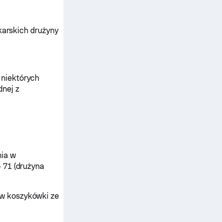
ykarskich drużyny
 niektórych
dnej z
nia w
 71 (drużyna
w koszykówki ze