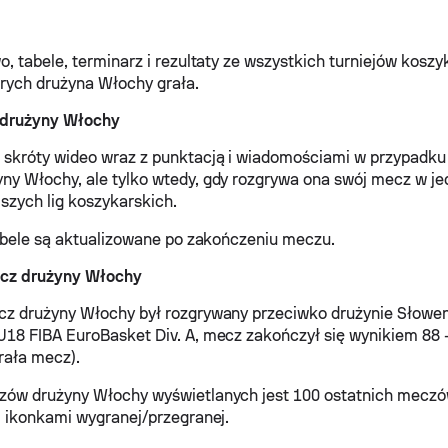
o, tabele, terminarz i rezultaty ze wszystkich turniejów kosz
rych drużyna Włochy grała.
 drużyny Włochy
skróty wideo wraz z punktacją i wiadomościami w przypadku
y Włochy, ale tylko wtedy, gdy rozgrywa ona swój mecz w je
jszych lig koszykarskich.
tabele są aktualizowane po zakończeniu meczu.
cz drużyny Włochy
cz drużyny Włochy był rozgrywany przeciwko drużynie Słowe
18 FIBA EuroBasket Div. A, mecz zakończył się wynikiem 88 -
rała mecz).
zów drużyny Włochy wyświetlanych jest 100 ostatnich meczó
i ikonkami wygranej/przegranej.