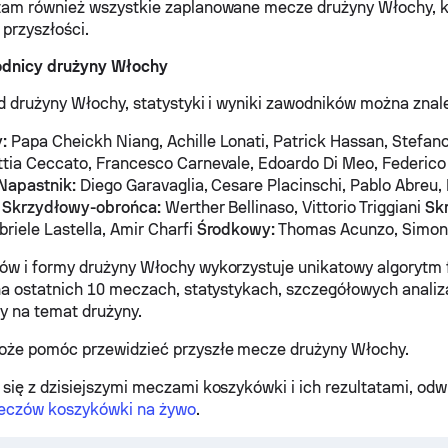
tam również wszystkie zaplanowane mecze drużyny Włochy, k
przyszłości.
odnicy drużyny Włochy
d drużyny Włochy, statystyki i wyniki zawodników można znaleź
:
Papa Cheickh Niang, Achille Lonati, Patrick Hassan, Stefan
tia Ceccato, Francesco Carnevale, Edoardo Di Meo, Federico 
Napastnik:
Diego Garavaglia, Cesare Placinschi, Pablo Abreu,
a
Skrzydłowy-obrońca:
Werther Bellinaso, Vittorio Triggiani
Sk
riele Lastella, Amir Charfi
Środkowy:
Thomas Acunzo, Simon
w i formy drużyny Włochy wykorzystuje unikatowy algorytm 
na ostatnich 10 meczach, statystykach, szczegółowych analiza
y na temat drużyny.
oże pomóc przewidzieć przyszłe mecze drużyny Włochy.
się z dzisiejszymi meczami koszykówki i ich rezultatami, od
eczów koszykówki na żywo
.