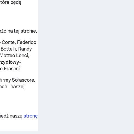
tóre będą
ć na tej stronie.
o Conte, Federico
Bottelli, Randy
 Matteo Lenci,
rzydłowy-
e Frashni
firmy Sofascore,
ch i naszej
wiedź naszą
stronę