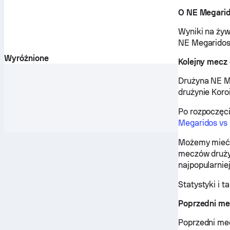
O NE Megari
Wyniki na żyw
NE Megaridos,
Wyróżnione
Kolejny mecz
Drużyna NE Me
drużynie Koro
Po rozpoczęc
Megaridos vs
Możemy mieć 
meczów drużyn
najpopularnie
Statystyki i 
Poprzedni me
Poprzedni me