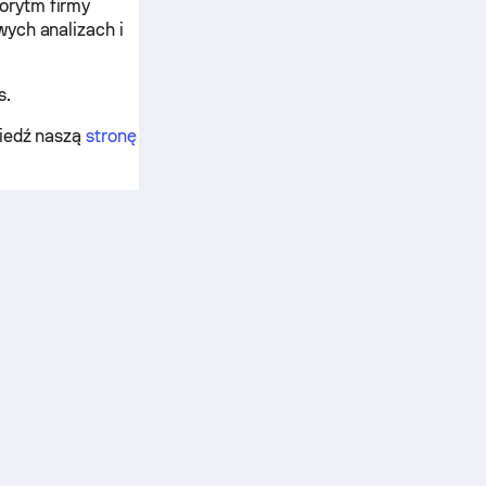
orytm firmy
wych analizach i
s.
wiedź naszą
stronę