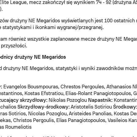
lite League, mecz zakończył się wynikiem 74 - 92 (drużyna 
).
zów drużyny NE Megaridos wyświetlanych jest 100 ostatnic
 statystykami i ikonkami wygranej/przegranej.
tam również wszystkie zaplanowane mecze drużyny NE Megari
przyszłości.
odnicy drużyny NE Megaridos
d drużyny NE Megaridos, statystyki i wyniki zawodników możn
:
Evangelos Bousmpouras, Chrestos Pergoules, Athanasios N
stantinos, Kostas Efstratiou, Elias-Rolant Panagiotopoulos, G
zucający skrzydłowy:
Nikolas Pozoglou
Napastnik:
Konstantin
achalios
Skrzydłowy-środkowy:
Aristotelis Sotiriou
Środkowy
ras Sotirios, Nicolas Pozoglou, Aristeides Panolias, Kostas De
kas, Christos Pergoulis, Elias Panagiotopoulos, Vasileios Kara
as Roumeliotis