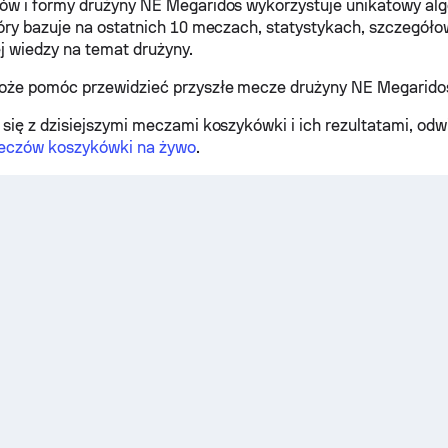
ów i formy drużyny NE Megaridos wykorzystuje unikatowy alg
óry bazuje na ostatnich 10 meczach, statystykach, szczegóło
j wiedzy na temat drużyny.
oże pomóc przewidzieć przyszłe mecze drużyny NE Megarido
się z dzisiejszymi meczami koszykówki i ich rezultatami, od
eczów koszykówki na żywo
.