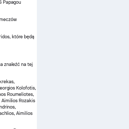
AS Papagou
h meczów
dos, które będą
a znaleźć na tej
krekas,
eorgios Kolofotis,
os Roumeliotes,
:
Aimilios Rozakis
ndrinos,
chlios, Aimilios