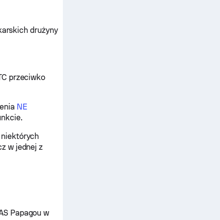
ykarskich drużyny
TC przeciwko
zenia
NE
nkcie.
 niektórych
z w jednej z
 AS Papagou w