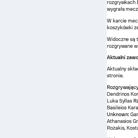
rozgrywkach E
wygrała mecz
W karcie mec
koszykówki ze
Widoczne są 
rozgrywane w 
Aktualni zaw
Aktualny skła
stronie.
Rozgrywający
Dendrinos Kon
Luka Syllas
R
Basileios Kar
Unknown:
Gar
Athanasios Gre
Rozakis, Kost