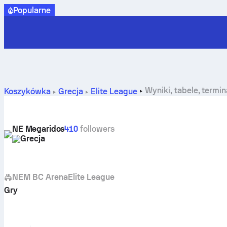
Popularne
Wyniki, tabele, term
Koszykówka
Grecja
Elite League
NE Megaridos
410
followers
Grecja
NEM BC Arena
Elite League
Gry