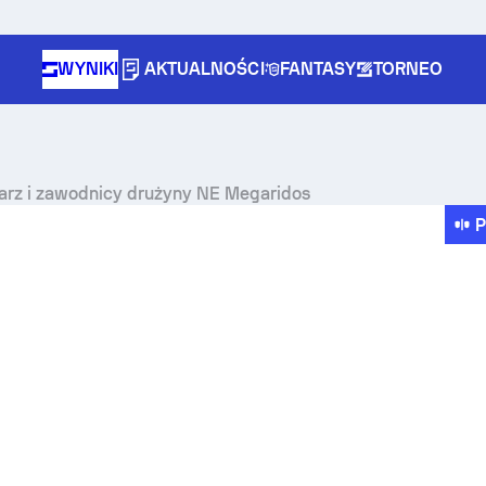
WYNIKI
AKTUALNOŚCI
FANTASY
TORNEO
inarz i zawodnicy drużyny NE Megaridos