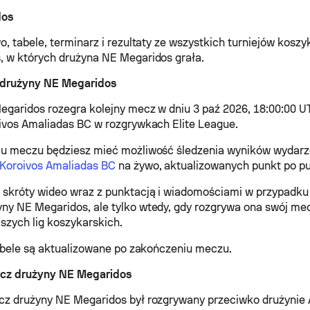
dos
o, tabele, terminarz i rezultaty ze wszystkich turniejów kosz
 w których drużyna NE Megaridos grała.
 drużyny NE Megaridos
garidos rozegra kolejny mecz w dniu 3 paź 2026, 18:00:00 U
ivos Amaliadas BC w rozgrywkach Elite League.
iu meczu będziesz mieć możliwość śledzenia wyników wydar
 Koroivos Amaliadas BC
na żywo, aktualizowanych punkt po pu
skróty wideo wraz z punktacją i wiadomościami w przypadku
y NE Megaridos, ale tylko wtedy, gdy rozgrywa ona swój mec
jszych lig koszykarskich.
tabele są aktualizowane po zakończeniu meczu.
cz drużyny NE Megaridos
cz drużyny NE Megaridos był rozgrywany przeciwko drużynie