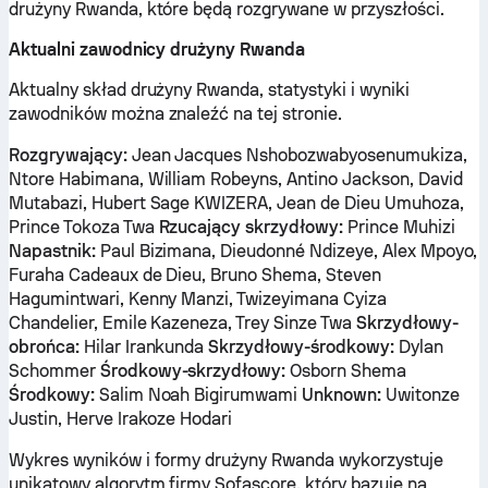
drużyny Rwanda, które będą rozgrywane w przyszłości.
Aktualni zawodnicy drużyny Rwanda
Aktualny skład drużyny Rwanda, statystyki i wyniki
zawodników można znaleźć na tej stronie.
Rozgrywający:
Jean Jacques Nshobozwabyosenumukiza,
Ntore Habimana, William Robeyns, Antino Jackson, David
Mutabazi, Hubert Sage KWIZERA, Jean de Dieu Umuhoza,
Prince Tokoza Twa
Rzucający skrzydłowy:
Prince Muhizi
Napastnik:
Paul Bizimana, Dieudonné Ndizeye, Alex Mpoyo,
Furaha Cadeaux de Dieu, Bruno Shema, Steven
Hagumintwari, Kenny Manzi, Twizeyimana Cyiza
Chandelier, Emile Kazeneza, Trey Sinze Twa
Skrzydłowy-
obrońca:
Hilar Irankunda
Skrzydłowy-środkowy:
Dylan
Schommer
Środkowy-skrzydłowy:
Osborn Shema
Środkowy:
Salim Noah Bigirumwami
Unknown:
Uwitonze
Justin, Herve Irakoze Hodari
Wykres wyników i formy drużyny Rwanda wykorzystuje
unikatowy algorytm firmy Sofascore, który bazuje na