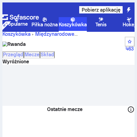
Pobierz aplikację
Popularne
Piłka nożna
Koszykówka
Tenis
Hokej
Koszykówka
Międzynarodowe
Wyniki, tabele,
FIBA World Cup Qualification, Africa
Rwanda
terminarz i zawodnicy drużyny Rwanda
463
Przegląd
Mecze
Skład
Wyróżnione
Ostatnie mecze