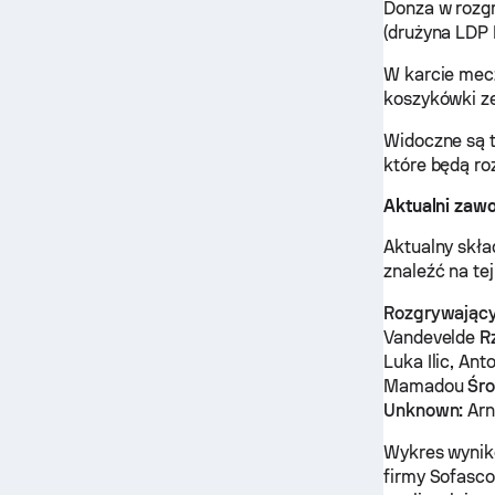
Donza w rozgr
(drużyna LDP
W karcie mec
koszykówki ze
Widoczne są 
które będą ro
Aktualni zaw
Aktualny skła
znaleźć na tej
Rozgrywający
Vandevelde
R
Luka Ilic, Ant
Mamadou
Śr
Unknown:
Arn
Wykres wynik
firmy Sofasco