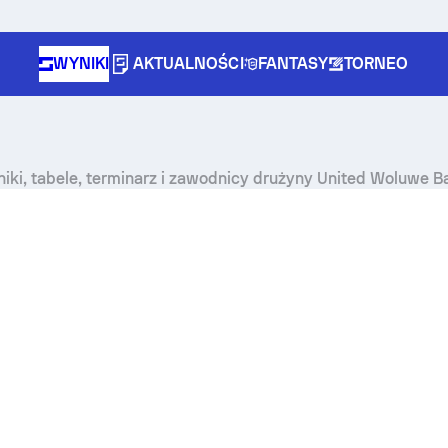
WYNIKI
AKTUALNOŚCI
FANTASY
TORNEO
iki, tabele, terminarz i zawodnicy drużyny United Woluwe B