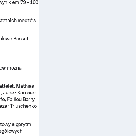
wynikiem 79 - 103
statnich meczów
oluwe Basket,
ików można
attelet, Mathias
r, Janez Korosec,
e, Falilou Barry
azar Triuschenko
atowy algorytm
zegółowych