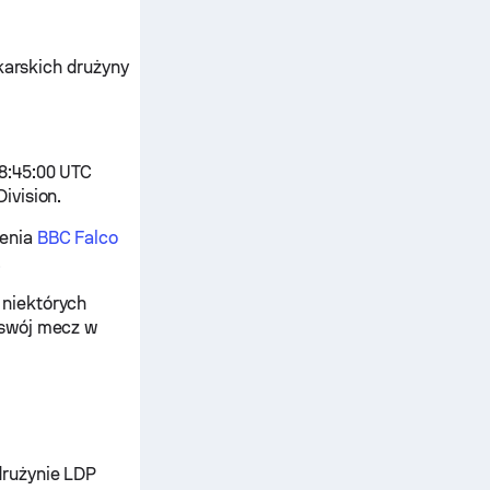
ykarskich drużyny
8:45:00 UTC
ivision.
zenia
BBC Falco
.
 niektórych
 swój mecz w
drużynie LDP