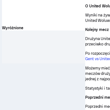
O United Wol
Wyniki na żyw
United Woluwe
Wyróżnione
Kolejny mecz
Drużyna Unite
przeciwko dru
Po rozpoczęc
Gent vs Unit
Możemy mieć 
meczów drużyn
jednej z najpo
Statystyki i 
Poprzedni me
Poprzedni me