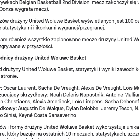
ywkach Belgian Basketball 2nd Division, mecz zakończył się 
 Donza wygrała mecz).
zów drużyny United Woluwe Basket wyświetlanych jest 100 o
 statystykami i ikonkami wygranej/przegranej.
tam również wszystkie zaplanowane mecze drużyny United W
zgrywane w przyszłości.
odnicy drużyny United Woluwe Basket
d drużyny United Woluwe Basket, statystyki i wyniki zawodn
 stronie.
:
Oscar Laurent, Sacha De Vreught, Alexis De Vreught, Loïs M
zucający skrzydłowy:
Noah Deleris
Napastnik:
Antoine Mallia
on Christiaens, Alexis Amerlinck, Loïc Limpens, Sasha Deheneff
odkowy:
Augustin De Walque, Dylan Delobbe, Jeremy Tesch, N
o Sinisi, Keyné Costa Sanseverino
ów i formy drużyny United Woluwe Basket wykorzystuje unik
re, który bazuje na ostatnich 10 meczach, statystykach, szc