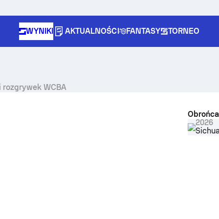
WYNIKI
AKTUALNOŚCI
FANTASY
TORNEO
yki rozgrywek WCBA
Obrońca
2026
Sichu