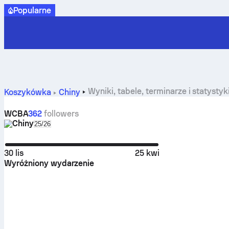
Popularne
Wyniki, tabele, terminarze i statyst
Koszykówka
Chiny
WCBA
362
followers
Chiny
Select season in unique tournament header
25/26
30 lis
25 kwi
Wyróżniony wydarzenie