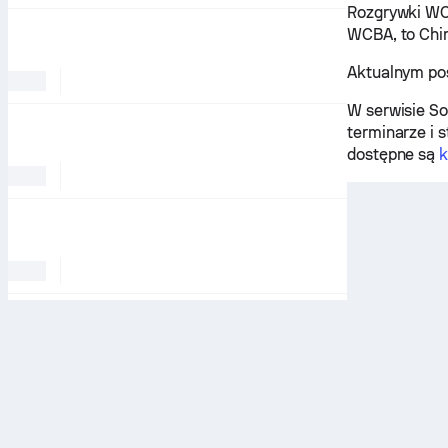
Rozgrywki WCB
WCBA, to Chin
Aktualnym pos
W serwisie So
terminarze i 
dostępne są
k