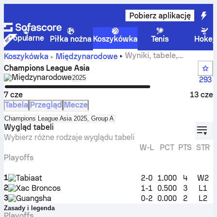
Pobierz aplikację
Popularne
Piłka nożna
Koszykówka
Tenis
Hokej
Wyniki, tabele,
Koszykówka
Międzynarodowe
terminarze i statystyki rozgrywek Champions League Asia
Champions League Asia
Międzynarodowe
Select season in unique tournament hea
2025
293
7 cze
13 cze
Tabela
Przegląd
Mecze
Select standings table in tournament standings
Champions League Asia 2025, Group A
displ
Wygląd tabeli
Wybierz różne rodzaje wyglądu tabeli
W-L
PCT
PTS
STR
Playoffs
1
Tabiaat
2-0
1.000
4
W2
2
Xac Broncos
1-1
0.500
3
L1
3
Guangsha
0-2
0.000
2
L2
Zasady i legenda
Playoffs