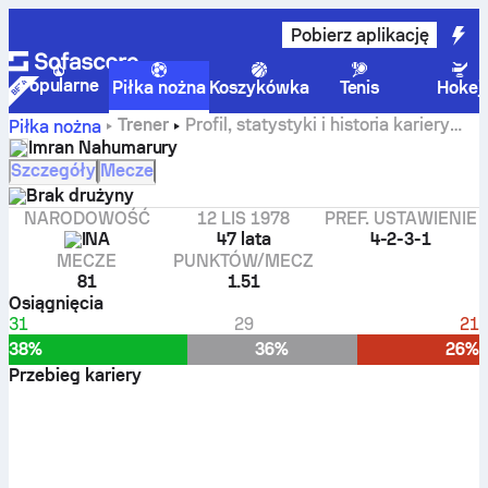
Pobierz aplikację
Popularne
Piłka nożna
Koszykówka
Tenis
Hokej
Trener
Profil, statystyki i historia kariery
Piłka nożna
Imran Nahumarury
Imran Nahumarury
Szczegóły
Mecze
Brak drużyny
NARODOWOŚĆ
12 LIS 1978
PREF. USTAWIENIE
INA
47 lata
4-2-3-1
MECZE
PUNKTÓW/MECZ
81
1.51
Osiągnięcia
31
29
21
38%
36%
26%
Przebieg kariery