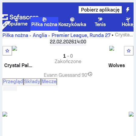
Pobierz aplikację
Popularne
Piłka nożna
Koszykówka
Tenis
Hokej
Crystal
Piłka nożna
Anglia
Premier League
,
Runda 27
Palace
-
Wolverhampton
wynik na żywo, rezulaty H2H,
22.02.2026
14:00
tabele i prognoza
1
-
0
Zakończone
Crystal Palace
Wolves
Evann Guessand
90'
Przegląd
Składy
Mecze