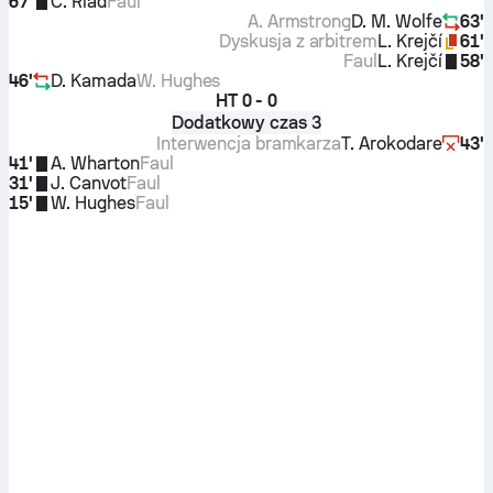
67'
C. Riad
Faul
A. Armstrong
D. M. Wolfe
63'
Dyskusja z arbitrem
L. Krejčí
61'
Faul
L. Krejčí
58'
46'
D. Kamada
W. Hughes
HT
0 - 0
Dodatkowy czas 3
Interwencja bramkarza
T. Arokodare
43'
41'
A. Wharton
Faul
31'
J. Canvot
Faul
15'
W. Hughes
Faul