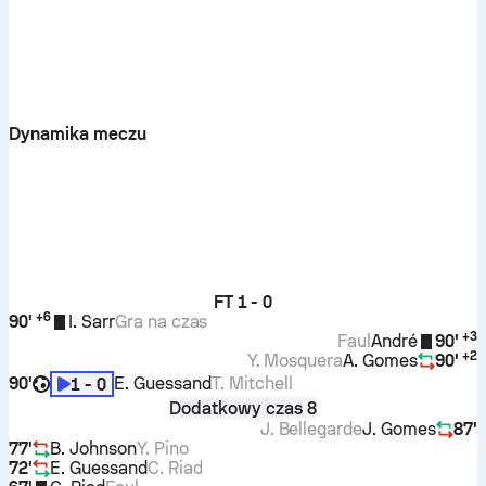
Dynamika meczu
FT
1 - 0
+
6
90'
I. Sarr
Gra na czas
+
3
Faul
André
90'
+
2
Y. Mosquera
A. Gomes
90'
90'
E. Guessand
T. Mitchell
1 - 0
Dodatkowy czas 8
J. Bellegarde
J. Gomes
87'
77'
B. Johnson
Y. Pino
72'
E. Guessand
C. Riad