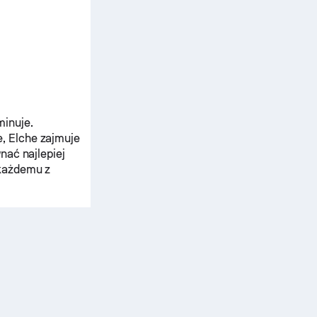
minuje.
e,
Elche
zajmuje
nać najlepiej
 każdemu z