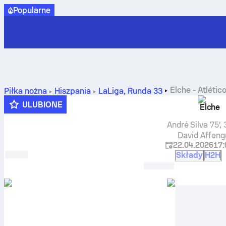
Popularne
Elche
-
Atlétic
Piłka nożna
Hiszpania
LaLiga
,
Runda 33
ULUBIONE
Elche
André Silva
75', 
David Affeng
22.04.2026
17:
Składy
H2H