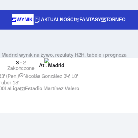
WYNIKI
AKTUALNOŚCI
FANTASY
TORNEO
o Madrid
wynik na żywo, rezulaty H2H, tabele i prognoza
3
-
2
Atl. Madrid
Zakończone
33' (Pen.)
Nicolás González
34', 10'
ruber
18'
00
LaLiga
Estadio Martínez Valero