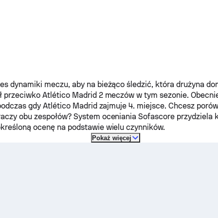
s dynamiki meczu, aby na bieżąco śledzić, która drużyna do
ł przeciwko
Atlético Madrid
2 meczów w tym sezonie.
Obecni
 podczas gdy
Atlético Madrid
zajmuje 4. miejsce. Chcesz porów
raczy obu zespołów? System oceniania Sofascore przydziela
kreśloną ocenę na podstawie wielu czynników.
Pokaż więcej