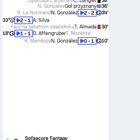
Dyskusja z arbitrem
C. Lenglet
36'
N. González
Gol przyznany
36'
R. Le Normand
N. González
34'
2 - 2
33'
A. Silva
2 - 1
Faul na ostatnim zawodniku
T. Almada
30'
18'
D. Affengruber
T. Morente
1 - 1
R. Mendoza
N. González
10'
0 - 1
Sofascore Fantasy