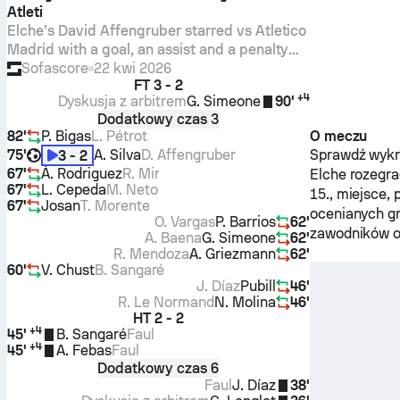
Atleti
Elche’s David Affengruber starred vs Atletico
Madrid with a goal, an assist and a penalty
won, plus 95/107 passes and 5 clearances for
Sofascore
22 kwi 2026
FT
3 - 2
a 9.7 Sofascore Rating.
+
4
Dyskusja z arbitrem
G. Simeone
90'
Dodatkowy czas 3
82'
P. Bigas
L. Pétrot
O meczu
75'
A. Silva
D. Affengruber
Sprawdź wykre
3 - 2
67'
Á. Rodriguez
R. Mir
Elche
rozegra
67'
L. Cepeda
M. Neto
15., miejsce,
67'
Josan
T. Morente
ocenianych g
O. Vargas
P. Barrios
62'
zawodników o
A. Baena
G. Simeone
62'
R. Mendoza
A. Griezmann
62'
60'
V. Chust
B. Sangaré
J. Díaz
Pubill
46'
R. Le Normand
N. Molina
46'
HT
2 - 2
+
4
45'
B. Sangaré
Faul
+
4
45'
A. Febas
Faul
Dodatkowy czas 6
Faul
J. Díaz
38'