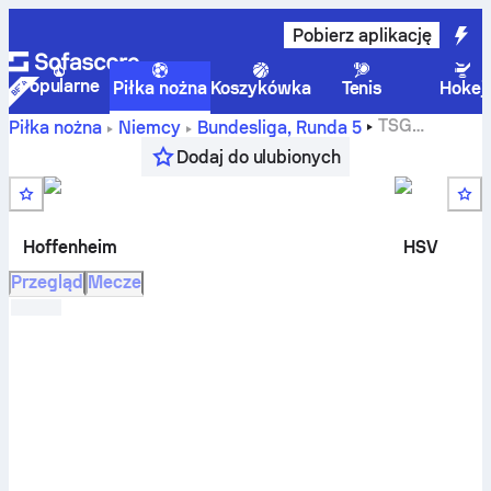
Pobierz aplikację
Popularne
Piłka nożna
Koszykówka
Tenis
Hokej
TSG
Piłka nożna
Niemcy
Bundesliga
,
Runda 5
Hoffenheim
-
Hamburger SV
wynik na żywo, rezulaty H2H,
Dodaj do ulubionych
tabele i prognoza
Hoffenheim
HSV
Przegląd
Mecze