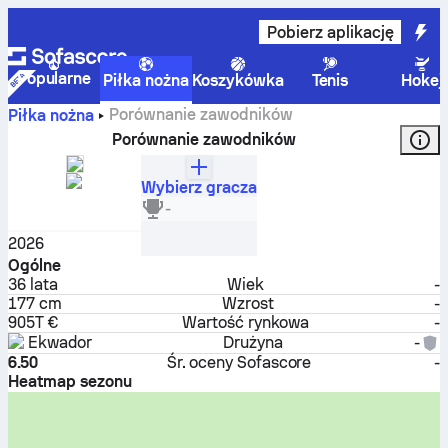
Pobierz aplikację
Popularne
Piłka nożna
Koszykówka
Tenis
Hokej
Porównanie zawodników
Piłka nożna
Porównanie zawodników
Wybierz gracza
Enner Valencia
-
Napastnik
2026
Ogólne
36
lata
Wiek
-
177 cm
Wzrost
-
905T €
Wartość rynkowa
-
Ekwador
Drużyna
-
6.50
Śr. oceny Sofascore
-
Heatmap sezonu