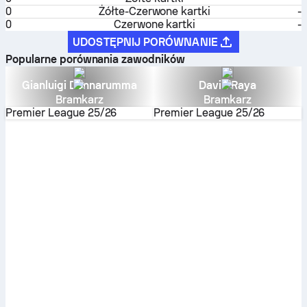
0
Żółte-Czerwone kartki
-
0
Czerwone kartki
-
UDOSTĘPNIJ PORÓWNANIE
Popularne porównania zawodników
Gianluigi Donnarumma
David Raya
Bramkarz
Bramkarz
Premier League
25/26
Premier League
25/26