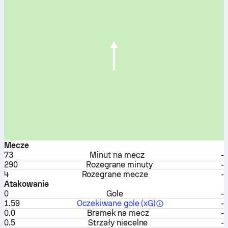
Mecze
73
Minut na mecz
-
290
Rozegrane minuty
-
4
Rozegrane mecze
-
Atakowanie
0
Gole
-
1.59
Oczekiwane gole (xG)
-
0.0
Bramek na mecz
-
0.5
Strzały niecelne
-