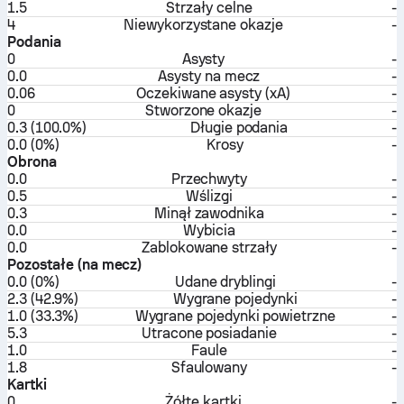
1.5
Strzały celne
-
4
Niewykorzystane okazje
-
Podania
0
Asysty
-
0.0
Asysty na mecz
-
0.06
Oczekiwane asysty (xA)
-
0
Stworzone okazje
-
0.3 (100.0%)
Długie podania
-
0.0 (0%)
Krosy
-
Obrona
0.0
Przechwyty
-
0.5
Wślizgi
-
0.3
Minął zawodnika
-
0.0
Wybicia
-
0.0
Zablokowane strzały
-
Pozostałe (na mecz)
0.0 (0%)
Udane dryblingi
-
2.3 (42.9%)
Wygrane pojedynki
-
1.0 (33.3%)
Wygrane pojedynki powietrzne
-
5.3
Utracone posiadanie
-
1.0
Faule
-
1.8
Sfaulowany
-
Kartki
0
Żółte kartki
-