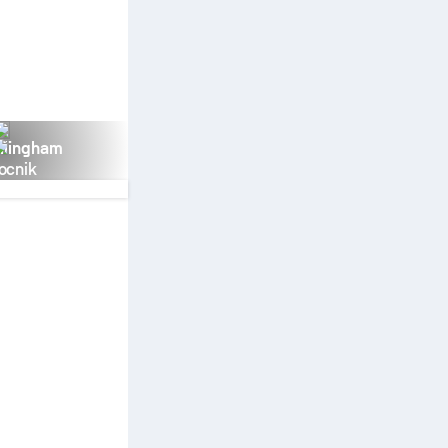
llingham
ocnik