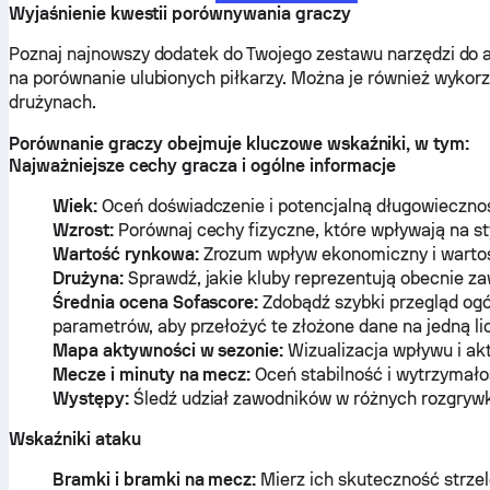
Wyjaśnienie kwestii porównywania graczy
Poznaj najnowszy dodatek do Twojego zestawu narzędzi do 
na porównanie ulubionych piłkarzy. Można je również wyko
drużynach.
Porównanie graczy obejmuje kluczowe wskaźniki, w tym:
Najważniejsze cechy gracza i ogólne informacje
Wiek:
Oceń doświadczenie i potencjalną długowieczno
Wzrost:
Porównaj cechy fizyczne, które wpływają na st
Wartość rynkowa:
Zrozum wpływ ekonomiczny i wartość
Drużyna:
Sprawdź, jakie kluby reprezentują obecnie za
Średnia ocena Sofascore:
Zdobądź szybki przegląd ogól
parametrów, aby przełożyć te złożone dane na jedną li
Mapa aktywności w sezonie:
Wizualizacja wpływu i ak
Mecze i minuty na mecz:
Oceń stabilność i wytrzymało
Występy:
Śledź udział zawodników w różnych rozgryw
Wskaźniki ataku
Bramki i bramki na mecz:
Mierz ich skuteczność strze