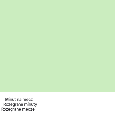
Minut na mecz
Rozegrane minuty
Rozegrane mecze