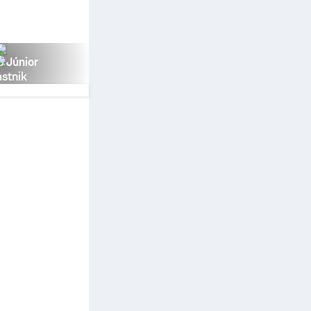
s Júnior
stnik