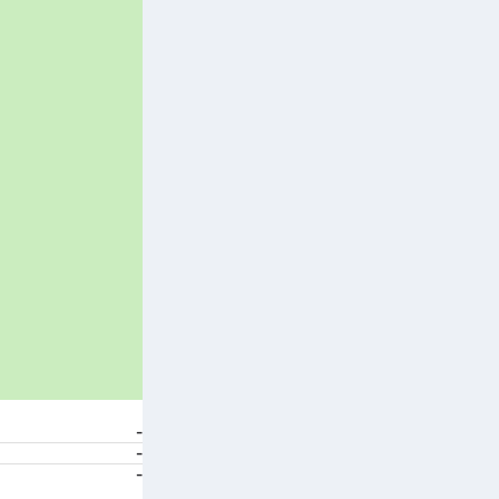
-
-
-