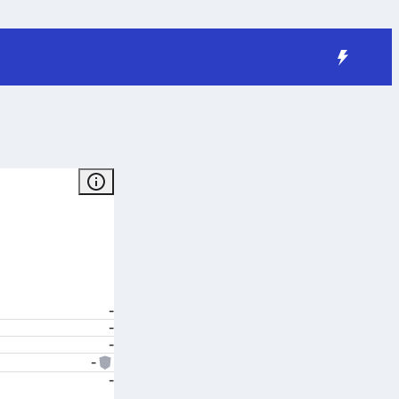
-
-
-
-
-