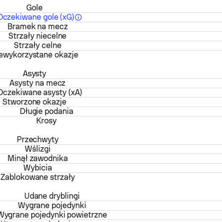
Gole
Oczekiwane gole (xG)
Bramek na mecz
Strzały niecelne
Strzały celne
ewykorzystane okazje
Asysty
Asysty na mecz
Oczekiwane asysty (xA)
Stworzone okazje
Długie podania
Krosy
Przechwyty
Wślizgi
Minął zawodnika
Wybicia
Zablokowane strzały
Udane dryblingi
Wygrane pojedynki
Wygrane pojedynki powietrzne