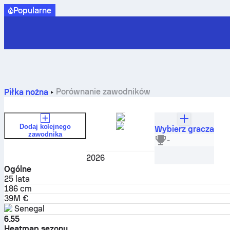
Popularne
Porównanie zawodników
Piłka nożna
Dodaj kolejnego
Wybierz gracza
zawodnika
Nicolas Jackson
-
Napastnik
2026
Ogólne
25
lata
186 cm
39M €
Senegal
6.55
Heatmap sezonu