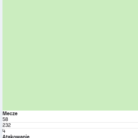
Mecze
58
232
4
Atakowanie