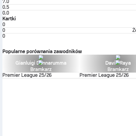
7.0
0.5
0.0
Kartki
0
0
Ż
0
Popularne porównania zawodników
Gianluigi Donnarumma
David Raya
Bramkarz
Bramkarz
Premier League
25/26
Premier League
25/26