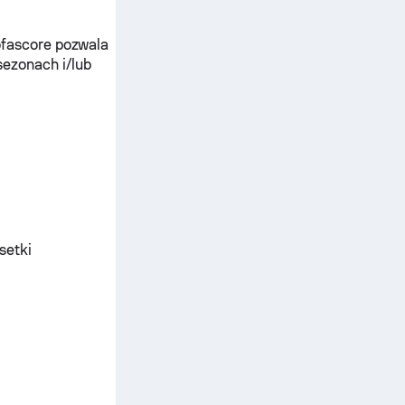
ofascore pozwala
sezonach i/lub
setki