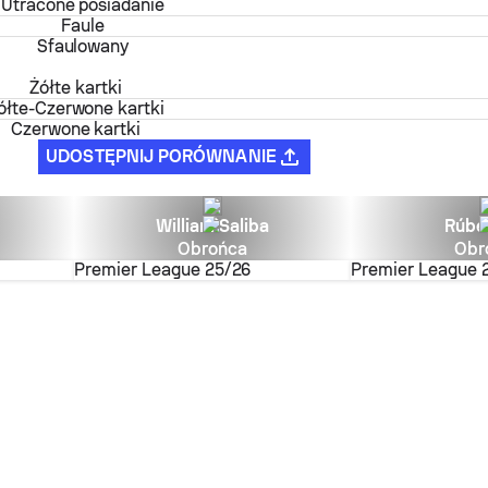
Utracone posiadanie
Faule
Sfaulowany
Żółte kartki
ółte-Czerwone kartki
Czerwone kartki
UDOSTĘPNIJ PORÓWNANIE
William Saliba
Rúbe
Obrońca
Obr
Premier League
25/26
Premier League