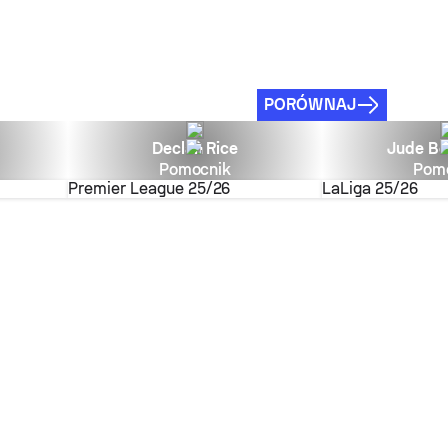
PORÓWNAJ
Declan Rice
Jude Be
Pomocnik
Pom
Premier League
25/26
LaLiga
25/26