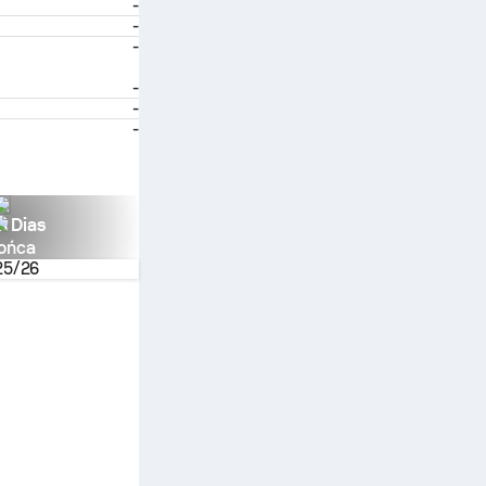
-
-
-
-
-
-
n Dias
ońca
25/26