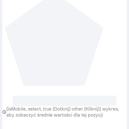
{isMobile, select, true {Dotknij} other {Kliknij}} wykres,
aby zobaczyć średnie wartości dla tej pozycji