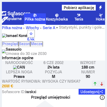
Pobierz aplikację
Popularne
Piłka nożna
Koszykówka
Tenis
Hokej
Statystyki, punkty i gole
Piłka nożna
Włochy
Serie A
zawodnika Ismael Koné
Ismael Koné
6.4k
Przegląd
Sezon
Mecze
Sassuolo
Umowa do
30 cze 2030
Informacje ogolne
NARODOWOŚĆ
6 CZE 2002
WZROST
CAN
24 lata
188 cm
LEPSZA NOGA
POZYCJA
NUMER
Prawa
M
90
WARTOŚĆ RYNKOWA: WYSOKA CZY NISKA?
26M €
Sofascore ID
:
iwskxi
Udostępnij
Przegląd umiejętności