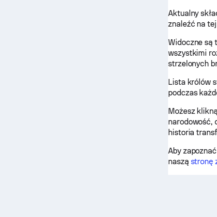
Aktualny skła
znaleźć na tej
Widoczne są t
wszystkimi ro
strzelonych br
Lista królów 
podczas każd
Możesz klikną
narodowość, d
historia trans
Aby zapoznać 
naszą
stronę 