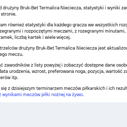
d drużyny Bruk-Bet Termalica Nieciecza, statystyki i wyniki
 stronie.
am również statystyki dla każdego gracza we wszystkich roz
zegranymi i rozpoczętymi meczami, z rozegranymi minutami, 
amek, liczbą kartek i wiele więcej.
strzelców drużyny Bruk-Bet Termalica Nieciecza jest aktualiz
ego meczu.
ć zawodników z listy powyżej i zobaczyć dostępne dane osobo
ata urodzenia, wzrost, preferowana noga, pozycja, wartość 
ferów itp.
się z dzisiejszym terminarzem meczów piłkarskich i ich rezul
z wynikami meczów piłki nożnej na żywo
.