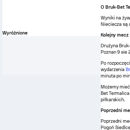
O Bruk-Bet T
Wyniki na żywo
Nieciecza są 
Wyróżnione
Kolejny mecz
Drużyna Bruk-
Poznan 9 sie 
Po rozpoczęci
wydarzenia
B
minuta po min
Możemy mieć 
Bet Termalica 
piłkarskich.
Poprzedni me
Poprzedni mec
Pogoń Siedlce