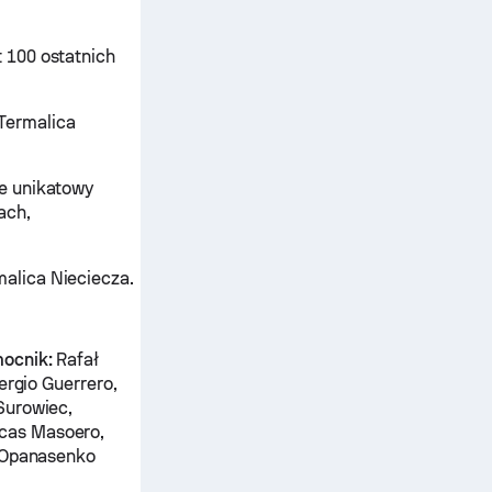
 100 ostatnich
Termalica
je unikatowy
ach,
alica Nieciecza.
ocnik:
Rafał
ergio Guerrero,
Surowiec,
cas Masoero,
n Opanasenko