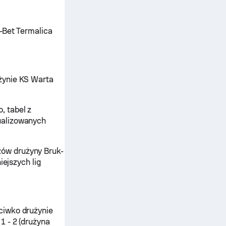
k-Bet Termalica
żynie KS Warta
, tabel z
tualizowanych
ów drużyny Bruk-
iejszych lig
ciwko drużynie
1 - 2 (drużyna