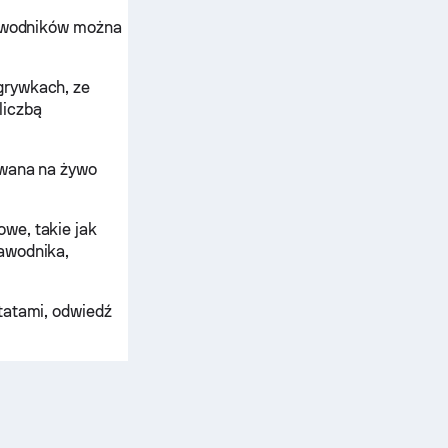
 zawodników można
grywkach, ze
liczbą
owana na żywo
we, takie jak
zawodnika,
tatami, odwiedź