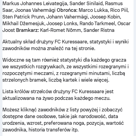
Markus Johannes Leivategija, Sander Sinilaid, Rasmus
Saar, Joonas Vahermägi
Obrońca:
Marco Lukka, Rico Piil,
Sten Patrick Prunn, Johann Vahermägi, Joosep Kobin,
Mikhail Džemesjuk, Joosep Lonks, Rando Tarkmeel, Oscar
Joost
Bramkarz:
Karl-Romet Nõmm, Sander Ristna
Aktualny skład drużyny FC Kuressaare, statystyki i wyniki
zawodników można znaleźć na tej stronie.
Widoczne są tam również statystyki dla każdego gracza
we wszystkich rozgrywkach, ze wszystkimi rozegranymi i
rozpoczętymi meczami, z rozegranymi minutami, liczbą
strzelonych bramek, liczbą kartek i wiele więcej.
Lista królów strzelców drużyny FC Kuressaare jest
aktualizowana na żywo podczas każdego meczu.
Możesz kliknąć zawodników z listy powyżej i zobaczyć
dostępne dane osobowe, takie jak narodowość, data
urodzenia, wzrost, preferowana noga, pozycja, wartość
zawodnika, historia transferów itp.