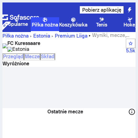
Pobierz aplikację
Popularne
Piłka nożna
Koszykówka
Tenis
Hokej
Wyniki, mecze,
Piłka nożna
Estonia
Premium Liiga
tabele i statystyki zawodników drużyny FC Kuressaare
FC Kuressaare
Estonia
5.5k
Przegląd
Mecze
Skład
Wyróżnione
Ostatnie mecze