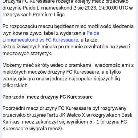
Drużyna FC Kuressaare rozegra kolejny mecz przeciwko
drużynie Paide Linnameeskond 2 sie 2026, 14:00:00 UTC w
rozgrywkach Premium Liiga.
Po rozpoczęciu meczu będziesz mieć możliwość śledzenia
wyników na żywo, tabel z wydarzenia
Paide
Linnameeskond vs FC Kuressaare
, a także
aktualizowanych minuta po minucie rezultatów na żywo i
meczowych statystyk.
Możemy mieć skróty wideo z bramkami i wiadomościami z
niektórych meczów drużyny FC Kuressaare, ale tylko
wtedy, gdy gra ona w jednej z najpopularniejszych lig
piłkarskich.
Poprzedni mecz drużyny FC Kuressaare
Poprzedni mecz drużyny FC Kuressaare był rozgrywany
przeciwko drużynie Tartu JK Welco X w rozgrywkach Eesti
Karikas, mecz zakończył się wynikiem 5 - 1 (drużyna FC
Kuressaare wygrała mecz).