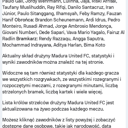
Paulo Gali, Jordy Wehrmann, Lulinha, Jajá, Riski Afrisal,
Taufany Muslihuddin, Ray Rifqi, Danilo Santacruz, Iran
Júnior, Paulo Sitanggang, Ilhamsyah, Feby Ramzy, Fauzan
Hanif
Obrońca:
Brandon Scheunemann, Ardi Idrus, Pedro
Monteiro, Rusadi Ahmad, Jorge Ambrosio Mendonça,
Giovani Numberi, Dede Sapari, Vava Mario Yagalo, Fairuz Al
Radlin
Bramkarz:
Rendy Razzaqu, Angga Saputra,
Mochammad Indrayana, Aditya Harlan, Bima Koto
Aktualny skład drużyny Madura United FC, statystyki i
wyniki zawodników można znaleźć na tej stronie.
Widoczne są tam również statystyki dla każdego gracza
we wszystkich rozgrywkach, ze wszystkimi rozegranymi i
rozpoczętymi meczami, z rozegranymi minutami, liczbą
strzelonych bramek, liczbą kartek i wiele więcej.
Lista królów strzelców drużyny Madura United FC jest
aktualizowana na żywo podczas każdego meczu.
Możesz kliknąć zawodników z listy powyżej i zobaczyć
dostępne dane osobowe, takie jak narodowość, data