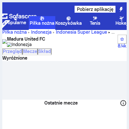
Pobierz aplikację
Popularne
Piłka nożna
Koszykówka
Tenis
Hokej
Piłka nożna
Indonezja
Indonesia Super League
Wyniki, mecze, tabele i statystyki zawodników drużyny
Madura United FC
Madura United FC
Indonezja
8.4k
Przegląd
Mecze
Skład
Wyróżnione
Ostatnie mecze