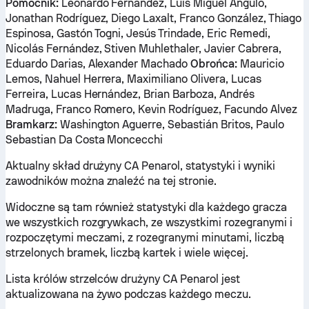
Pomocnik:
Leonardo Fernández, Luis Miguel Angulo,
Jonathan Rodríguez, Diego Laxalt, Franco González, Thiago
Espinosa, Gastón Togni, Jesús Trindade, Eric Remedi,
Nicolás Fernández, Stiven Muhlethaler, Javier Cabrera,
Eduardo Darias, Alexander Machado
Obrońca:
Mauricio
Lemos, Nahuel Herrera, Maximiliano Olivera, Lucas
Ferreira, Lucas Hernández, Brian Barboza, Andrés
Madruga, Franco Romero, Kevin Rodríguez, Facundo Alvez
Bramkarz:
Washington Aguerre, Sebastián Britos, Paulo
Sebastian Da Costa Moncecchi
Aktualny skład drużyny CA Penarol, statystyki i wyniki
zawodników można znaleźć na tej stronie.
Widoczne są tam również statystyki dla każdego gracza
we wszystkich rozgrywkach, ze wszystkimi rozegranymi i
rozpoczętymi meczami, z rozegranymi minutami, liczbą
strzelonych bramek, liczbą kartek i wiele więcej.
Lista królów strzelców drużyny CA Penarol jest
aktualizowana na żywo podczas każdego meczu.