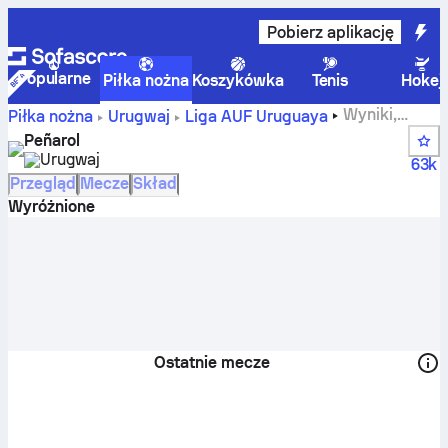
Pobierz aplikację
Popularne
Piłka nożna
Koszykówka
Tenis
Hokej
Wyniki,
Piłka nożna
Urugwaj
Liga AUF Uruguaya
mecze, tabele i statystyki zawodników drużyny CA
Peñarol
Penarol
Urugwaj
63k
Przegląd
Mecze
Skład
Wyróżnione
Ostatnie mecze