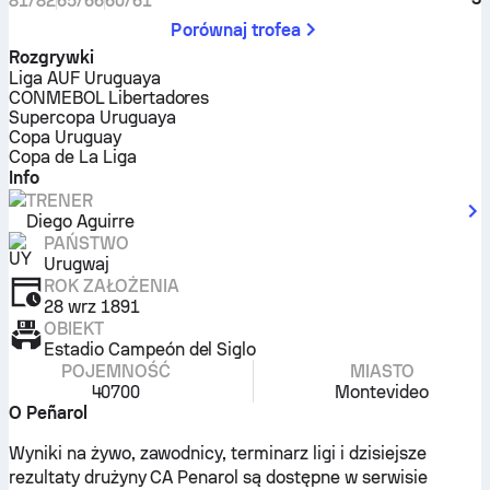
81/82
65/66
60/61
Porównaj trofea
Rozgrywki
Liga AUF Uruguaya
CONMEBOL Libertadores
Supercopa Uruguaya
Copa Uruguay
Copa de La Liga
Info
TRENER
Diego Aguirre
PAŃSTWO
Urugwaj
ROK ZAŁOŻENIA
28 wrz 1891
OBIEKT
Estadio Campeón del Siglo
POJEMNOŚĆ
MIASTO
40700
Montevideo
O Peñarol
Wyniki na żywo, zawodnicy, terminarz ligi i dzisiejsze
rezultaty drużyny CA Penarol są dostępne w serwisie