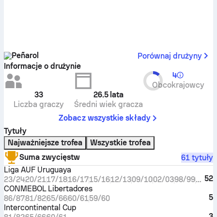
Peñarol
Porównaj drużyny
Informacje o drużynie
4
Obcokrajowcy
33
26.5
lata
Liczba graczy
Średni wiek gracza
Zobacz wszystkie składy
Tytuły
Najważniejsze trofea
Wszystkie trofea
Suma zwycięstw
61 tytuły
Liga AUF Uruguaya
52
23/24
20/21
17/18
16/17
15/16
12/13
09/10
02/03
98/99
96/97
CONMEBOL Libertadores
5
86/87
81/82
65/66
60/61
59/60
Intercontinental Cup
3