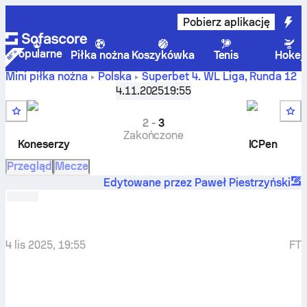
Pobierz aplikację
Popularne
Piłka nożna
Koszykówka
Tenis
Hokej
Mini piłka nożna
Polska
Superbet 4. WL Liga
,
Runda 12
Koneserzy
-
ICPen
4.11.2025
19:55
2
-
3
Zakończone
Koneserzy
ICPen
Przegląd
Mecze
Edytowane przez Paweł Piestrzyński
4 lis 2025, 19:55
FT