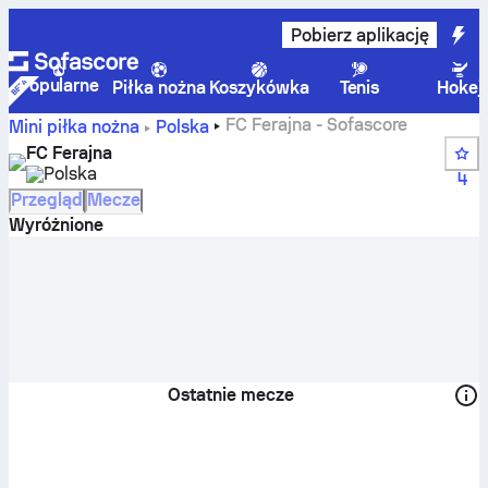
Pobierz aplikację
Popularne
Piłka nożna
Koszykówka
Tenis
Hokej
FC Ferajna - Sofascore
Mini piłka nożna
Polska
FC Ferajna
Polska
4
Przegląd
Mecze
Wyróżnione
Ostatnie mecze